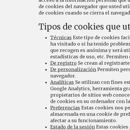
acceso a la información personal que u
de cookies del navegador que usted ut
de cookies cuando se cierra el navegad
Tipos de cookies que u
Técnicas
Este tipo de cookies fac
ha visitado o si ha tenido proble
que recogen es anónima y será uti
estadísticas de uso, etc. Permiten
De registro
Se crean al registrart
De personalización
Permiten perso
navegador.
Analíticas
Se utilizan con fines es
Google Analytics, herramienta gr
propietarios de sitios web conocer
de cookies en su ordenador con la 
Preferencias
Estas cookies nos per
almacenada en una cookie de prefe
afectar a su funcionamiento.
Estado de la sesión
Estas cookies 