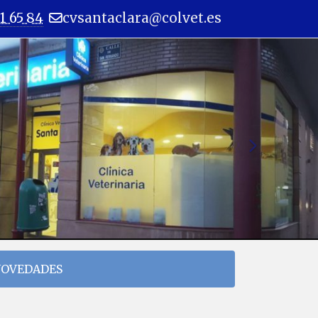
1 65 84
cvsantaclara
colvet.es
next
OVEDADES