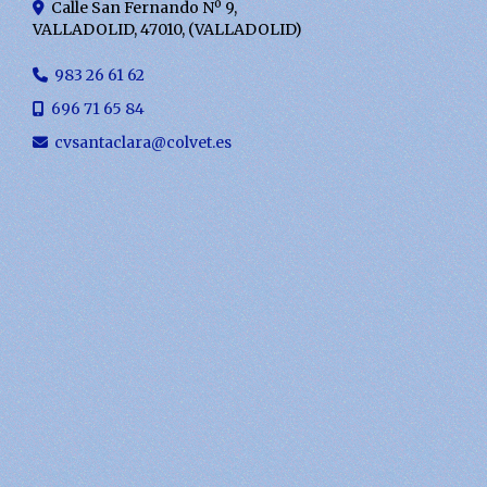
Calle San Fernando Nº 9,
VALLADOLID
,
47010
,
(VALLADOLID)
983 26 61 62
696 71 65 84
cvsantaclara
colvet.es